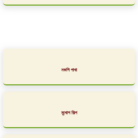
নকশি পাখা
মুখোশ শিল্প