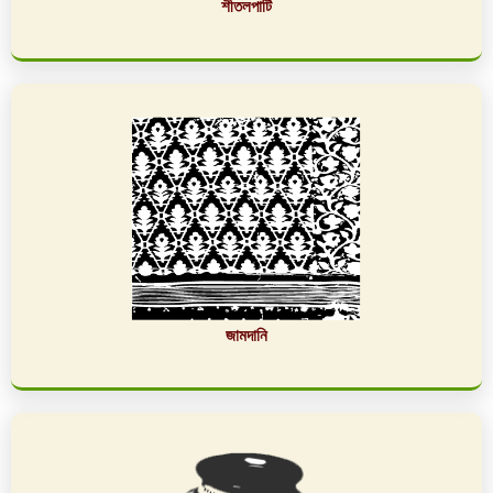
শীতলপাটি
জামদানি