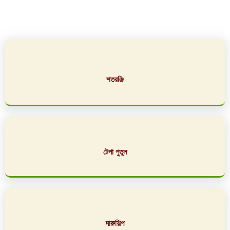
শতরঞ্জি
টেপা পুতুল
দারুশিল্প