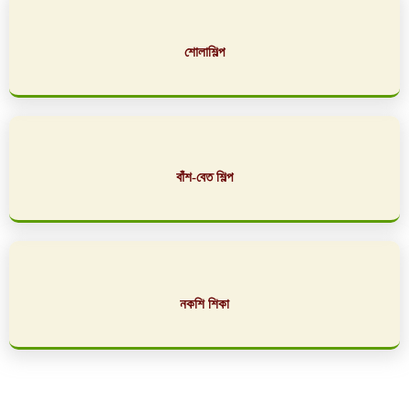
শোলাশিল্প
বাঁশ-বেত শিল্প
নকশি শিকা